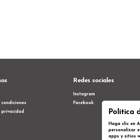
nos
Redes sociales
Instagram
 condiciones
Facebook
Política 
e privacidad
Haga clic en A
personalizar e
apps y sitios w