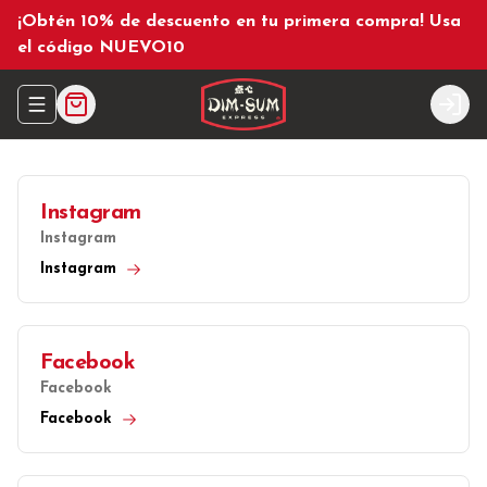
¡Obtén 10% de descuento en tu primera compra! Usa
el código NUEVO10
Abrir menu de navegación
Logi
Instagram
Instagram
Instagram
Facebook
Facebook
Facebook