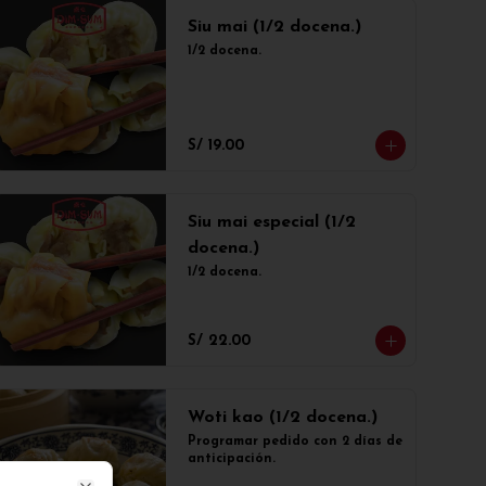
Siu mai (1/2 docena.)
1/2 docena.
S/ 19.00
Siu mai especial (1/2
docena.)
1/2 docena.
S/ 22.00
Woti kao (1/2 docena.)
Programar pedido con 2 días de 
anticipación.