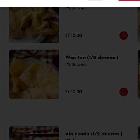
Sui kao (1/2 docena.)
1/2 docena.
S/ 10.00
Wan tan (1/2 docena.)
1/2 docena.
S/ 10.00
Ala asada (1/2 docena.)