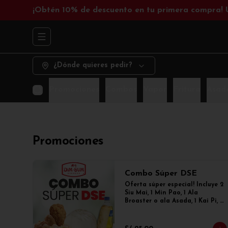
¡Obtén 10% de descuento en tu primera compra!
Abrir menu de navegación
¿Dónde quieres pedir?
Promociones
Combos
Vapor
Fritura
Asad
Promociones
Combo Súper DSE
Oferta súper especial! Incluye 2 
Siu Mai, 1 Min Pao, 1 Ala 
Broaster o ala Asada, 1 Kai Pi, 1 
Enrollado primavera y 1 
gaseosa de 300ml