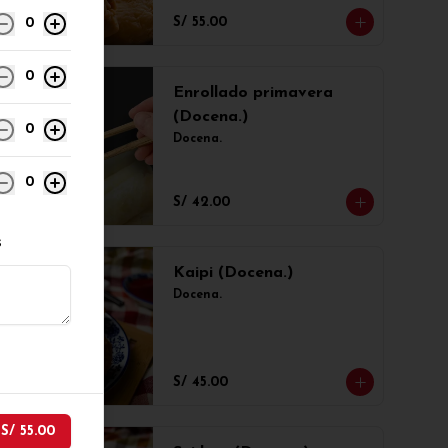
S/ 55.00
0
0
Enrollado primavera
(Docena.)
0
Docena.
0
S/ 42.00
s
Kaipi (Docena.)
Docena.
S/ 45.00
r
S/ 55.00