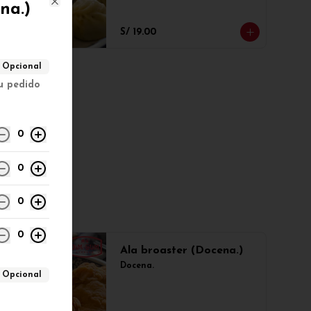
na.)
Close
S/ 19.00
Opcional
tu pedido
0
0
0
0
Ala broaster (Docena.)
Docena.
Opcional