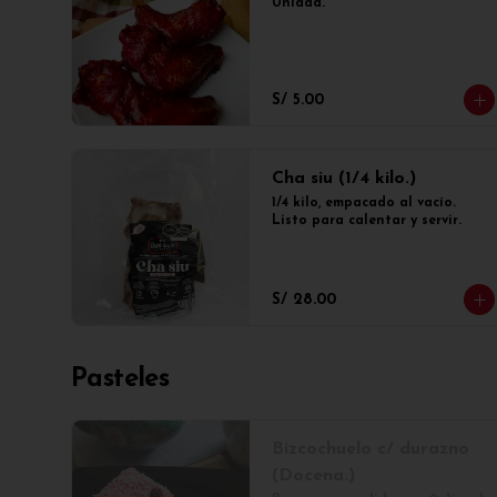
Unidad.
S/ 5.00
Cha siu (1/4 kilo.)
1/4 kilo, empacado al vacío. 
Listo para calentar y servir.
S/ 28.00
Pasteles
Bizcochuelo c/ durazno
(Docena.)