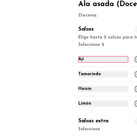
Ala asada (Doce
S/ 12.00
Docena.
Salsas
Elige hasta 2 salsas para 
Seleccione 2
Ají
Tamarindo
Hoisin
Limón
Ala broaster (1/2
docena.)
Salsas extra
1/2 docena.
Seleccione