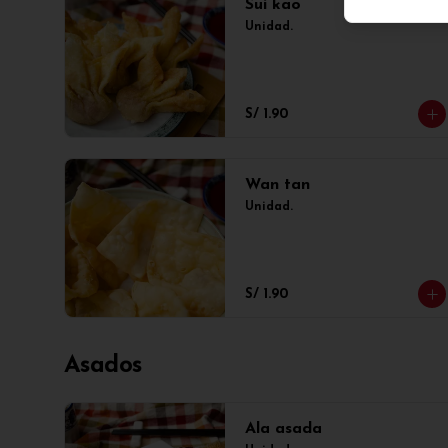
Sui kao
Unidad.
S/ 1.90
Wan tan
Unidad.
S/ 1.90
Asados
Ala asada