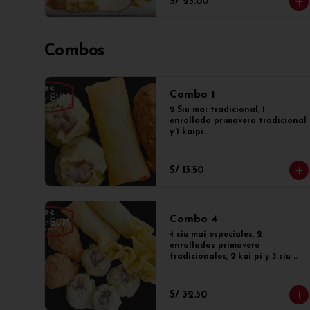
S/ 25.00
Combos
Combo 1
2 Siu mai tradicional, 1 
enrollado primavera tradicional 
y 1 kaipi.
S/ 13.50
Combo 4
4 siu mai especiales, 2 
enrollados primavera 
tradicionales, 2 kai pi y 3 siu 
kao o wantan.
S/ 32.50