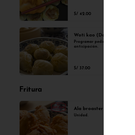
S/ 42.00
Woti kao (Docena.)
Programar pedido con 2 días de 
anticipación.
S/ 37.00
Fritura
Ala broaster
Unidad.