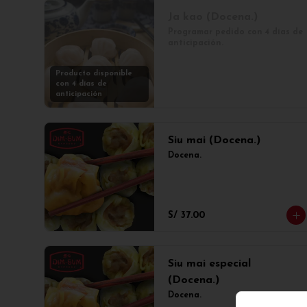
Ja kao (Docena.)
Programar pedido con 4 días de 
anticipación.
Producto disponible
con 4 días de
anticipación
Siu mai (Docena.)
Docena.
S/ 37.00
Siu mai especial
(Docena.)
Docena.