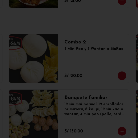
S/ 21.00
especiales!
Combo 2
3 Min Pao y 3 Wantan o SiuKao
S/ 20.00
Banquete familiar
12 siu mai normal, 12 enrollados 
primavera, 6 kai pi, 12 siu kao o 
wantan, 4 min pao (pollo, cerdo, 
mixto o dulce)
S/ 130.00