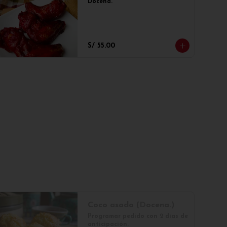
Docena.
S/ 55.00
Coco asado (Docena.)
Programar pedido con 2 días de 
anticipación.