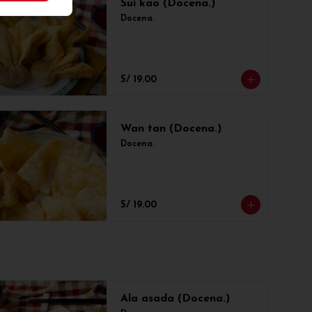
Sui kao (Docena.)
Docena.
S/ 19.00
Wan tan (Docena.)
Docena.
S/ 19.00
Ala asada (Docena.)