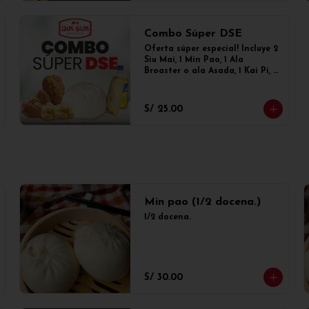
Combo Súper DSE
Oferta súper especial! Incluye 2 
Siu Mai, 1 Min Pao, 1 Ala 
Broaster o ala Asada, 1 Kai Pi, 1 
Enrollado primavera y 1 
gaseosa de 300ml
S/ 25.00
Min pao (1/2 docena.)
1/2 docena.
S/ 30.00