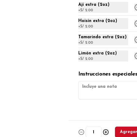
Ají extra (2oz)
S/ 28.00
+
S/ 2.00
Hoisin extra (2oz)
+
S/ 2.00
Enrollado primavera (1/2
docena.)
Tamarindo extra (2oz)
1/2 docena.
+
S/ 2.00
Limón extra (2oz)
+
S/ 2.00
S/ 22.00
Instrucciones especiale
Kaipi (1/2 docena.)
1/2 docena.
S/ 23.00
Agrega