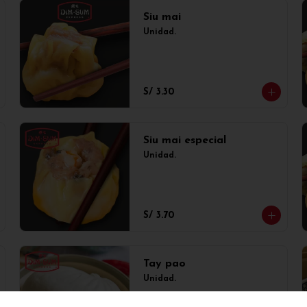
Siu mai
Unidad.
S/ 3.30
Siu mai especial
Unidad.
S/ 3.70
Tay pao
Unidad.