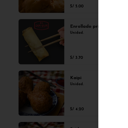
S/ 5.00
Enrollado primavera
Unidad.
S/ 3.70
Kaipi
Unidad.
S/ 4.20