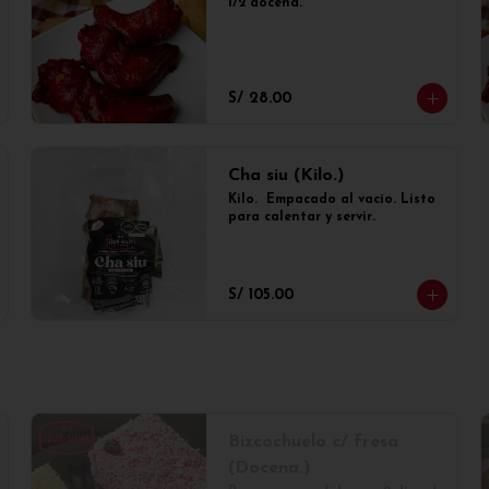
1/2 docena.
S/ 28.00
Cha siu (Kilo.)
Kilo.  Empacado al vacío. Listo 
para calentar y servir.
S/ 105.00
Bizcochuelo c/ fresa
(Docena.)