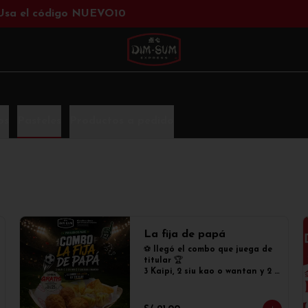
 Usa el código NUEVO10
os
Pasteles
Productos a pedido
La fija de papá
⚽ llegó el combo que juega de 
titular 🏆

3 Kaipi, 2 siu kao o wantan y 2 
siu mai tradicionales. Además, 
cambia GRATIS tus siu mai 
tradicionales por siu mai 