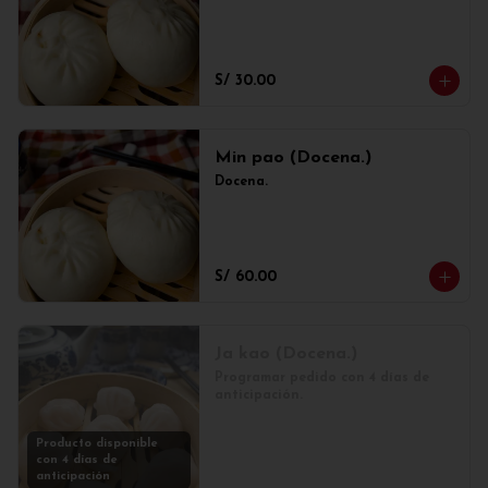
S/ 30.00
Min pao (Docena.)
Docena.
S/ 60.00
Ja kao (Docena.)
Programar pedido con 4 días de 
anticipación.
Producto disponible
con 4 días de
anticipación