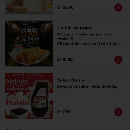
S/ 25.00
La fija de papá
⚽ llegó el combo que juega de 
titular 🏆

3 Kaipi, 2 siu kao o wantan y 2 siu 
mai tradicionales. Además, cambia 
GRATIS tus siu mai tradicionales 
por siu mai especiales!
S/ 21.00
Salsa Hoisin
Doypack de salsa hoisin de 280g.
S/ 7.90