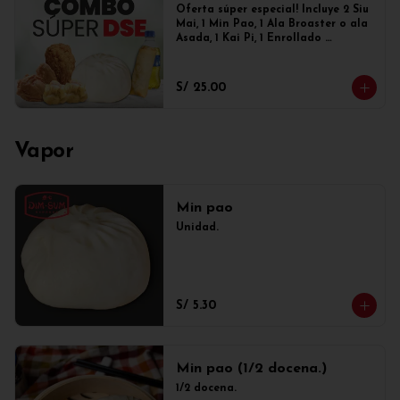
Oferta súper especial! Incluye 2 Siu 
Mai, 1 Min Pao, 1 Ala Broaster o ala 
Asada, 1 Kai Pi, 1 Enrollado 
primavera y 1 gaseosa de 300ml
S/ 25.00
Vapor
Min pao
Unidad.
S/ 5.30
Min pao (1/2 docena.)
1/2 docena.