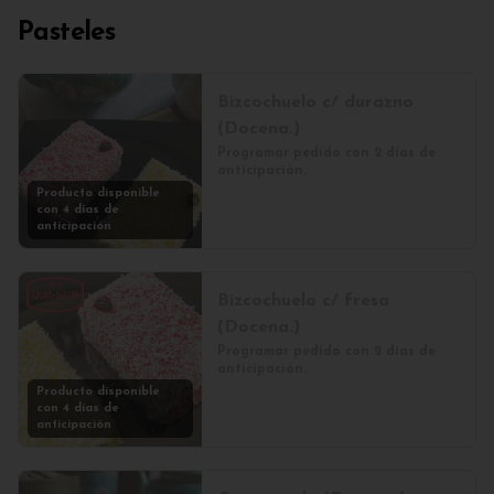
Pasteles
Bizcochuelo c/ durazno
(Docena.)
Programar pedido con 2 días de 
anticipación.
Producto disponible
con 4 días de
anticipación
Bizcochuelo c/ fresa
(Docena.)
Programar pedido con 2 días de 
anticipación.
Producto disponible
con 4 días de
anticipación