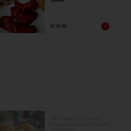
Docena.
S/ 55.00
Coco asado (Docena.)
Programar pedido con 2 días de 
anticipación.