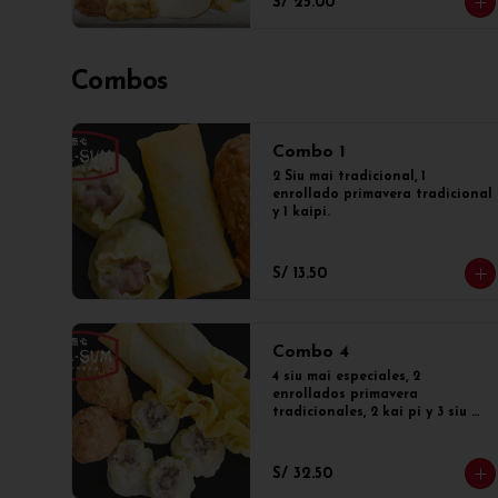
S/ 25.00
Combos
Combo 1
2 Siu mai tradicional, 1 
enrollado primavera tradicional 
y 1 kaipi.
S/ 13.50
Combo 4
4 siu mai especiales, 2 
enrollados primavera 
tradicionales, 2 kai pi y 3 siu 
kao o wantan.
S/ 32.50