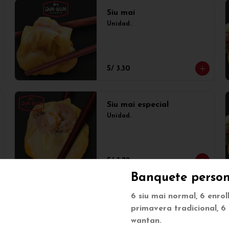
Siu mai
Unidad.
S/ 3.30
Siu mai especial
Unidad.
S/ 3.70
Banquete person
6 siu mai normal, 6 enro
Tay pao
primavera tradicional, 6 
Unidad.
wantan.