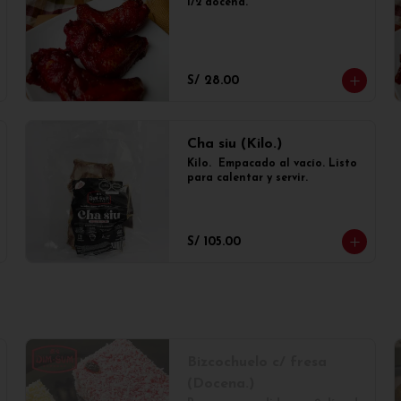
1/2 docena.
S/ 28.00
Cha siu (Kilo.)
Kilo.  Empacado al vacío. Listo 
para calentar y servir.
S/ 105.00
Bizcochuelo c/ fresa
(Docena.)