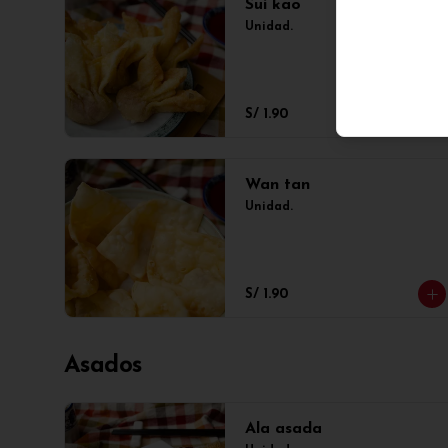
Sui kao
Unidad.
S/ 1.90
Wan tan
Unidad.
S/ 1.90
Asados
Ala asada