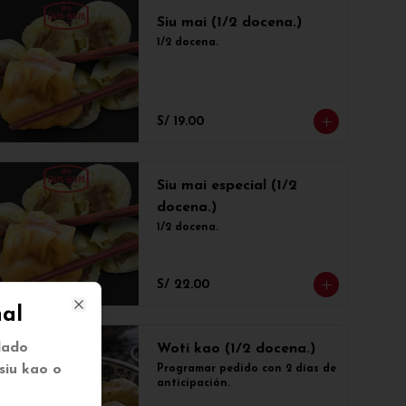
Siu mai (1/2 docena.)
1/2 docena.
S/ 19.00
Siu mai especial (1/2
docena.)
1/2 docena.
S/ 22.00
al
Close
llado
Woti kao (1/2 docena.)
siu kao o
Programar pedido con 2 días de 
anticipación.