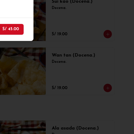
Sui kao (Docena.)
Docena.
r
S/ 45.00
S/ 19.00
Wan tan (Docena.)
Docena.
S/ 19.00
Ala asada (Docena.)