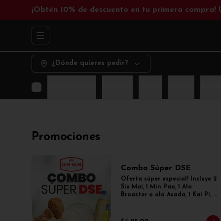
¡Obtén 10% de descuento en tu primera compra!
Abrir menu de navegación
¿Dónde quieres pedir?
Promociones
Combos
Vapor
Fritura
Asad
Promociones
Combo Súper DSE
Oferta súper especial! Incluye 2 
Siu Mai, 1 Min Pao, 1 Ala 
Broaster o ala Asada, 1 Kai Pi, 1 
Enrollado primavera y 1 
gaseosa de 300ml