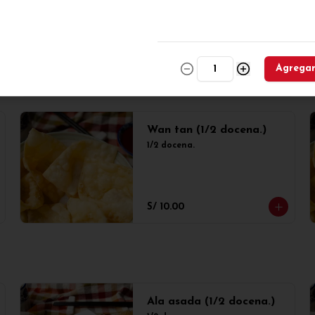
Sui kao (1/2 docena.)
1/2 docena.
Agrega
S/ 10.00
Wan tan (1/2 docena.)
1/2 docena.
S/ 10.00
Ala asada (1/2 docena.)