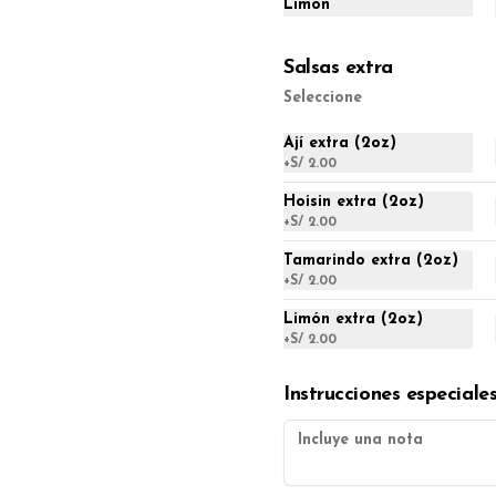
Limón
S/ 28.00
Salsas extra
Seleccione
Enrollado primavera (1/2
docena.)
Ají extra (2oz)
1/2 docena.
+
S/ 2.00
Hoisin extra (2oz)
S/ 22.00
+
S/ 2.00
Tamarindo extra (2oz)
+
S/ 2.00
Kaipi (1/2 docena.)
Limón extra (2oz)
1/2 docena.
+
S/ 2.00
Instrucciones especiale
S/ 23.00