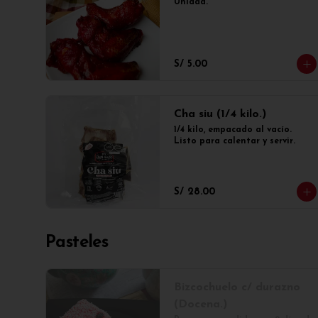
Unidad.
S/ 5.00
Cha siu (1/4 kilo.)
1/4 kilo, empacado al vacío. 
Listo para calentar y servir.
S/ 28.00
Pasteles
Bizcochuelo c/ durazno
(Docena.)