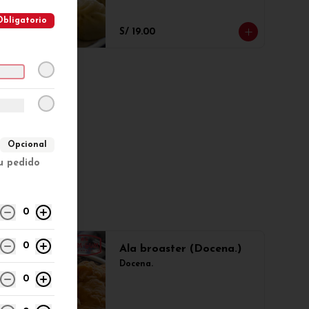
Obligatorio
S/ 19.00
Opcional
tu pedido
0
0
Ala broaster (Docena.)
Docena.
0