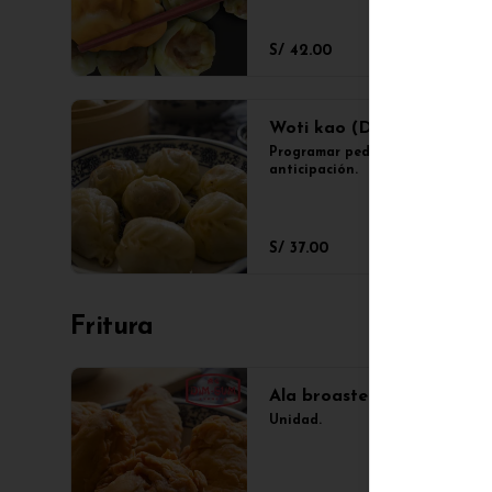
S/ 42.00
Woti kao (Docena.)
Programar pedido con 2 días de 
anticipación.
S/ 37.00
Fritura
Ala broaster
Unidad.