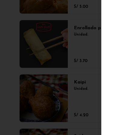
S/ 5.00
Enrollado primavera
Unidad.
S/ 3.70
Kaipi
Unidad.
S/ 4.20