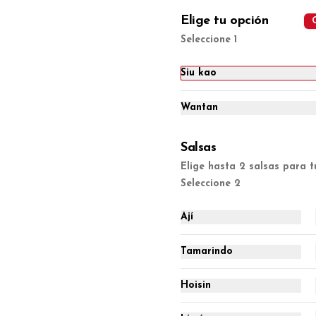
Elige tu opción
S/ 12.00
Seleccione 1
Siu kao
Wantan
Salsas
Elige hasta 2 salsas para 
Seleccione 2
Ají
Tamarindo
Ala broaster (1/2
docena.)
Hoisin
1/2 docena.