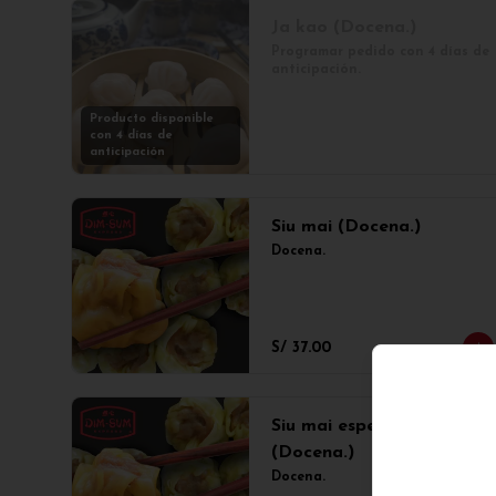
Ja kao (Docena.)
Programar pedido con 4 días de 
anticipación.
Producto disponible
con 4 días de
anticipación
Siu mai (Docena.)
Docena.
S/ 37.00
Siu mai especial
(Docena.)
Docena.