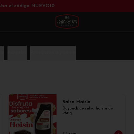
 Usa el código NUEVO10
os
Pasteles
Productos a pedido
Salsa Hoisin
Doypack de salsa hoisin de 
280g.