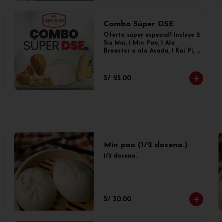
Combo Súper DSE
Oferta súper especial! Incluye 2 
Siu Mai, 1 Min Pao, 1 Ala 
Broaster o ala Asada, 1 Kai Pi, 1 
Enrollado primavera y 1 
gaseosa de 300ml
S/ 25.00
Min pao (1/2 docena.)
1/2 docena.
S/ 30.00