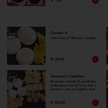
S/ 7.90
Combo 2
3 Min Pao y 3 Wantan o SiuKao
S/ 20.00
Banquete familiar
12 siu mai normal, 12 enrollados 
primavera, 6 kai pi, 12 siu kao o 
wantan, 4 min pao (pollo, cerdo, 
mixto o dulce)
S/ 130.00