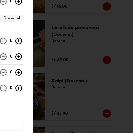
0
S/ 55.00
Opcional
Enrollado primavera
(Docena.)
0
Docena.
0
S/ 42.00
0
Kaipi (Docena.)
0
Docena.
s
S/ 45.00