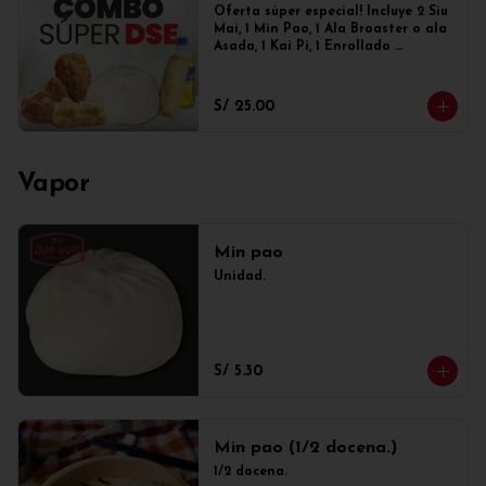
Oferta súper especial! Incluye 2 Siu 
Mai, 1 Min Pao, 1 Ala Broaster o ala 
Asada, 1 Kai Pi, 1 Enrollado 
primavera y 1 gaseosa de 300ml
S/ 25.00
Vapor
Min pao
Unidad.
S/ 5.30
Min pao (1/2 docena.)
1/2 docena.