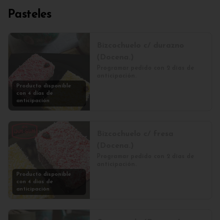
Pasteles
Bizcochuelo c/ durazno
(Docena.)
Programar pedido con 2 días de 
anticipación.
Producto disponible
con 4 días de
anticipación
Bizcochuelo c/ fresa
(Docena.)
Programar pedido con 2 días de 
anticipación.
Producto disponible
con 4 días de
anticipación