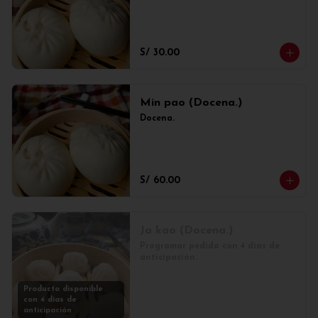
S/ 30.00
Min pao (Docena.)
Docena.
S/ 60.00
Ja kao (Docena.)
Programar pedido con 4 días de 
anticipación.
Producto disponible
con 4 días de
anticipación