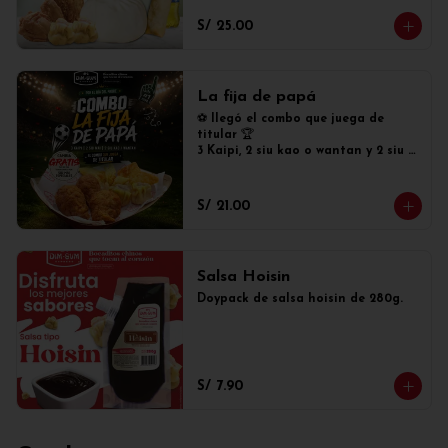
S/ 25.00
La fija de papá
⚽ llegó el combo que juega de 
titular 🏆

3 Kaipi, 2 siu kao o wantan y 2 siu 
mai tradicionales. Además, cambia 
GRATIS tus siu mai tradicionales 
por siu mai especiales!
S/ 21.00
Salsa Hoisin
Doypack de salsa hoisin de 280g.
S/ 7.90