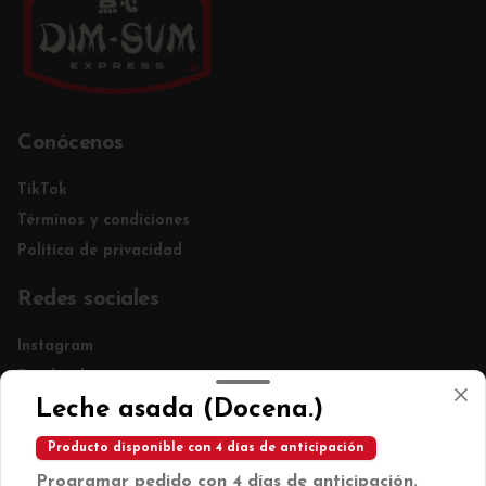
Conócenos
TikTok
Términos y condiciones
Política de privacidad
Redes sociales
Instagram
Facebook
Leche asada (Docena.)
Mi cuenta
Producto disponible con 4 días de anticipación
Pedir
Programar pedido con 4 días de anticipación.