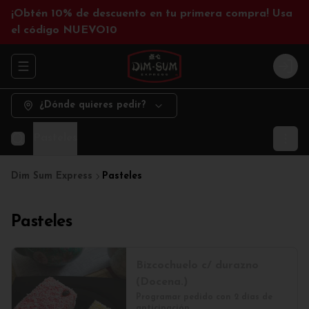
¡Obtén 10% de descuento en tu primera compra! Usa
el código NUEVO10
Abrir menu de navegación
Logi
¿Dónde quieres pedir?
Pasteles
Dim Sum Express
Pasteles
Pasteles
Bizcochuelo c/ durazno
(Docena.)
Programar pedido con 2 días de 
anticipación.