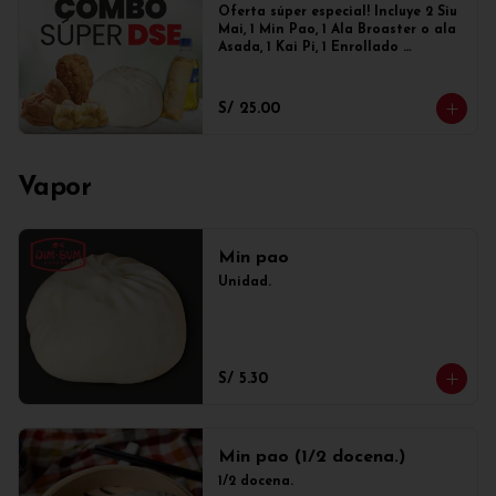
Oferta súper especial! Incluye 2 Siu 
Mai, 1 Min Pao, 1 Ala Broaster o ala 
Asada, 1 Kai Pi, 1 Enrollado 
primavera y 1 gaseosa de 300ml
S/ 25.00
Vapor
Min pao
Unidad.
S/ 5.30
Min pao (1/2 docena.)
1/2 docena.