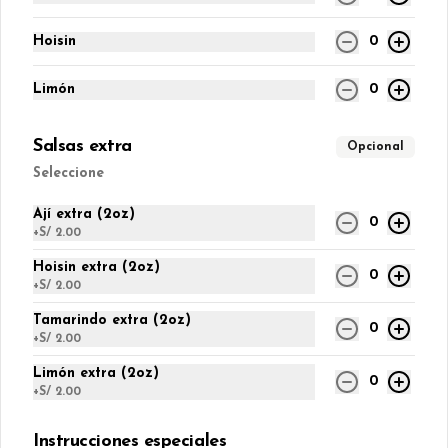
Hoisin
0
Conócenos
Limón
0
TikTok
Salsas extra
Opcional
Términos y condiciones
Seleccione
Política de privacidad
Ají extra (2oz)
0
Redes sociales
+
S/ 2.00
Hoisin extra (2oz)
Instagram
0
+
S/ 2.00
Facebook
Tamarindo extra (2oz)
0
+
S/ 2.00
Mi cuenta
Limón extra (2oz)
0
+
S/ 2.00
Pedir
Iniciar sesión
Política de Cookies
Instrucciones especiales