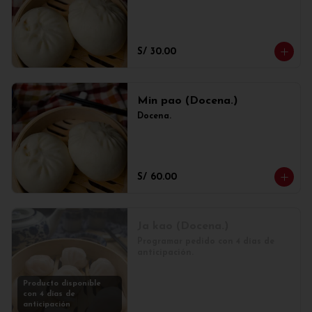
S/ 30.00
Min pao (Docena.)
Docena.
S/ 60.00
Ja kao (Docena.)
Programar pedido con 4 días de 
anticipación.
Producto disponible
con 4 días de
anticipación