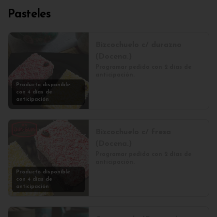
Pasteles
Bizcochuelo c/ durazno
(Docena.)
Programar pedido con 2 días de 
anticipación.
Producto disponible
con 4 días de
anticipación
Bizcochuelo c/ fresa
(Docena.)
Programar pedido con 2 días de 
anticipación.
Producto disponible
con 4 días de
anticipación