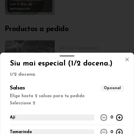
con 4 días de
anticipación
Productos a pedido
Ja kao (Docena.)
Programar pedido con 4 días de 
anticipación.
Siu mai especial (1/2 docena.)
Producto disponible
1/2 docena.
con 4 días de
anticipación
Salsas
Opcional
Elige hasta 2 salsas para tu pedido
Seleccione 2
Ají
0
Tamarindo
0