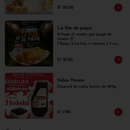
S/ 25.00
La fija de papá
⚽ llegó el combo que juega de 
titular 🏆

3 Kaipi, 2 siu kao o wantan y 2 siu 
mai tradicionales. Además, cambia 
GRATIS tus siu mai tradicionales 
por siu mai especiales!
S/ 21.00
Salsa Hoisin
Doypack de salsa hoisin de 280g.
S/ 7.90